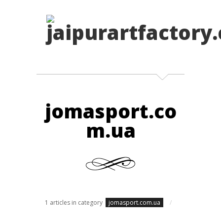
jomasport.co
m.ua
1 articles in category
jomasport.com.ua
/