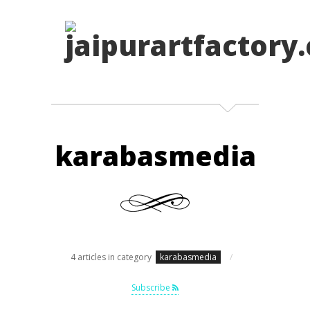
karabasmedia
4 articles in category
karabasmedia
/
Subscribe